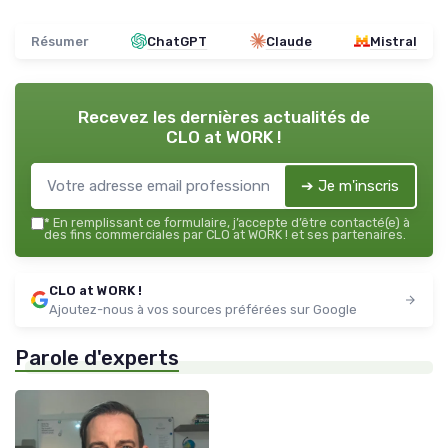
Résumer
ChatGPT
Claude
Mistral
Recevez les dernières actualités de
CLO at WORK !
➔ Je m'inscris
*
En remplissant ce formulaire, j’accepte d’être contacté(e) à
des fins commerciales par CLO at WORK ! et ses partenaires.
CLO at WORK !
Ajoutez-nous à vos sources préférées sur Google
Parole d'experts