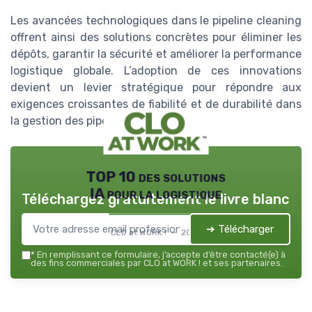
Les avancées technologiques dans le pipeline cleaning
offrent ainsi des solutions concrètes pour éliminer les
dépôts, garantir la sécurité et améliorer la performance
logistique globale. L’adoption de ces innovations
devient un levier stratégique pour répondre aux
exigences croissantes de fiabilité et de durabilité dans
la gestion des pipelines.
TOP 10 des solutions
IA pour la logistique
Téléchargez gratuitement le livre blanc
➔ Télécharger
CLO at WORK ! — 2026
*
En remplissant ce formulaire, j’accepte d’être contacté(e) à
des fins commerciales par CLO at WORK ! et ses partenaires.