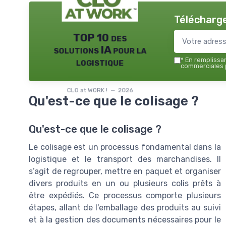
Télécharge
TOP 10 des
solutions IA pour la
logistique
*
En remplissant
commerciales p
CLO at WORK ! — 2026
Qu'est-ce que le colisage ?
Qu'est-ce que le colisage ?
Le colisage est un processus fondamental dans la
logistique et le transport des marchandises. Il
s’agit de regrouper, mettre en paquet et organiser
divers produits en un ou plusieurs colis prêts à
être expédiés. Ce processus comporte plusieurs
étapes, allant de l'emballage des produits au suivi
et à la gestion des documents nécessaires pour le