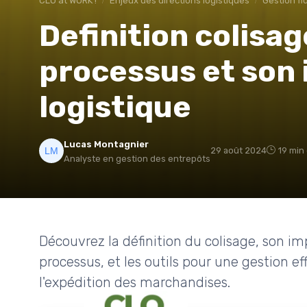
CLO at WORK !
Enjeux des directions logistiques
Gestion fl
Definition colisa
processus et son
logistique
Lucas Montagnier
29 août 2024
19 min
Analyste en gestion des entrepôts
Découvrez la définition du colisage, son im
processus, et les outils pour une gestion ef
l'expédition des marchandises.