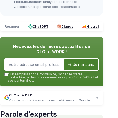
— Méticuleusement analyser les données
— Adopter une approche éco-responsable
Résumer
ChatGPT
Claude
Mistral
Recevez les dernières actualités de
CLO at WORK !
➔ Je m'inscris
*
En remplissant ce formulaire, j’accepte d’être
contacté(e) à des fins commerciales par CLO at WORK ! et
ses partenaires.
CLO at WORK !
Ajoutez-nous à vos sources préférées sur Google
Parole d'experts