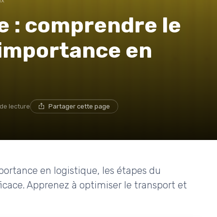
ux
ge : comprendre le
 importance en
 de lecture
Partager cette page
portance en logistique, les étapes du
ficace. Apprenez à optimiser le transport et