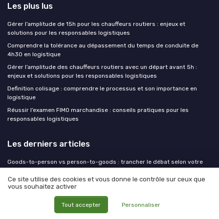
Les plus lus
Gérer l’amplitude de 15h pour les chauffeurs routiers : enjeux et
solutions pour les responsables logistiques
Comprendre la tolérance au dépassement du temps de conduite de
4h30 en logistique
Gérer l’amplitude des chauffeurs routiers avec un départ avant 5h :
enjeux et solutions pour les responsables logistiques
Definition colisage : comprendre le processus et son importance en
logistique
Réussir l’examen FIMO marchandise : conseils pratiques pour les
responsables logistiques
Les derniers articles
Goods-to-person vs person-to-goods : trancher le débat selon votre
profil de commandes
Ce site utilise des cookies et vous donne le contrôle sur ceux que
Le 3PL de demain sera-t-il un armateur ? La convergence maritime-
vous souhaitez activer
logistique questionne le modèle
Tout accepter
Personnaliser
Structurer la gestion documentaire en entreprise pour automatiser les
processus logistiques