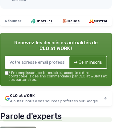
Résumer
ChatGPT
Claude
Mistral
Recevez les dernières actualités de
CLO at WORK !
➔ Je m'inscris
*
En remplissant ce formulaire, j’accepte d’être
contacté(e) à des fins commerciales par CLO at WORK ! et
ses partenaires.
CLO at WORK !
Ajoutez-nous à vos sources préférées sur Google
Parole d'experts