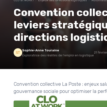
CLO at WORK !
Enjeux des directions logistiques
Automatis
Convention collec
leviers stratégiq
directions logist
Sophie-Anne Touraine
21 févri
Exploratrice des réalités de l'emploi en logistique
Convention collective La Poste : enjeux sal
gouvernance sociale pour optimiser la per