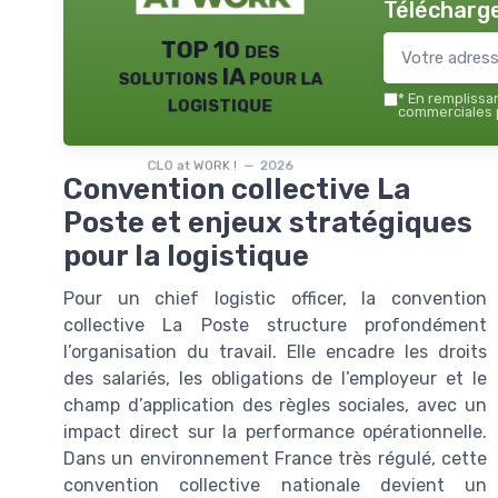
Télécharge
TOP 10 des
solutions IA pour la
logistique
*
En remplissant
commerciales p
CLO at WORK ! — 2026
Convention collective La
Poste et enjeux stratégiques
pour la logistique
Pour un chief logistic officer, la convention
collective La Poste structure profondément
l’organisation du travail. Elle encadre les droits
des salariés, les obligations de l’employeur et le
champ d’application des règles sociales, avec un
impact direct sur la performance opérationnelle.
Dans un environnement France très régulé, cette
convention collective nationale devient un