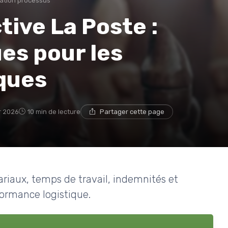
ation processus
tive La Poste :
ues pour les
iques
er 2026
10 min de lecture
Partager cette page
ariaux, temps de travail, indemnités et
formance logistique.