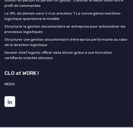
Goods-to-person vs person-to-goods : trancher le débat selon votre
profil de commandes
Le 3PL de demain sera-t-il un armateur ? La convergence maritime-
logistique questionne le modèle
Structurer la gestion documentaire en entreprise pour automatiser les
processus logistiques
Structurer une gestion documentaire d’entreprise performante au cœur
de la direction logistique
Devenir chief logistic officer data driven grâce à une formation
certifiante orientée décision
CLO at WORK !
MEDIA