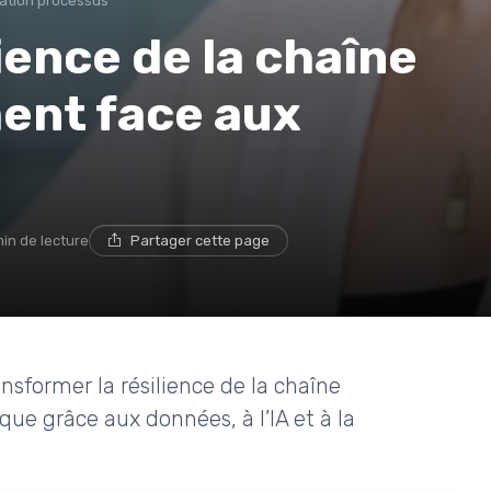
ation processus
ience de la chaîne
ent face aux
min de lecture
Partager cette page
nsformer la résilience de la chaîne
e grâce aux données, à l’IA et à la