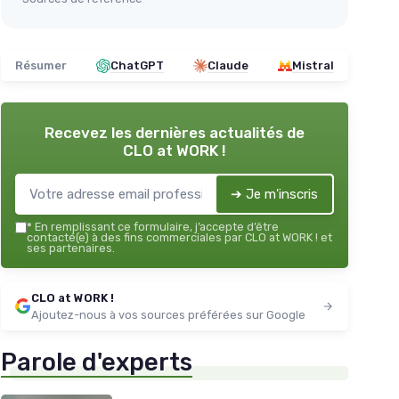
Résumer
ChatGPT
Claude
Mistral
Recevez les dernières actualités de
CLO at WORK !
➔ Je m'inscris
*
En remplissant ce formulaire, j’accepte d’être
contacté(e) à des fins commerciales par CLO at WORK ! et
ses partenaires.
CLO at WORK !
Ajoutez-nous à vos sources préférées sur Google
Parole d'experts