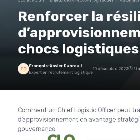
CLO at WORK !
Enjeux des directions logistiques
Automatis
Renforcer la résil
d’approvisionnem
chocs logistiques
François-Xavier Dubreuil
10 décembre 2023
11 
Expert en recrutement logistique
Comment un Chief Logistic Officer peut tra
d’approvisionnement en avantage stratégiqu
gouvernance.