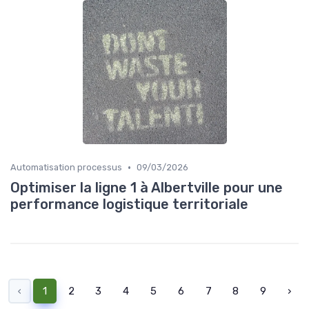
•
Automatisation processus
09/03/2026
Optimiser la ligne 1 à Albertville pour une
performance logistique territoriale
‹
1
2
3
4
5
6
7
8
9
›