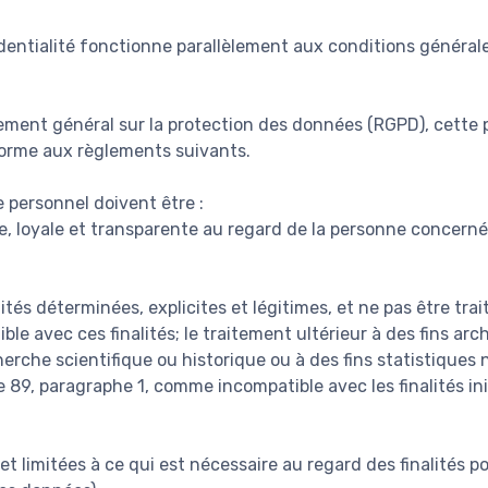
dentialité fonctionne parallèlement aux conditions générale
ent général sur la protection des données (RGPD), cette p
forme aux règlements suivants.
 personnel doivent être :
te, loyale et transparente au regard de la personne concernée
lités déterminées, explicites et légitimes, et ne pas être tra
le avec ces finalités; le traitement ultérieur à des fins arch
cherche scientifique ou historique ou à des fins statistiques 
 89, paragraphe 1, comme incompatible avec les finalités init
t limitées à ce qui est nécessaire au regard des finalités po