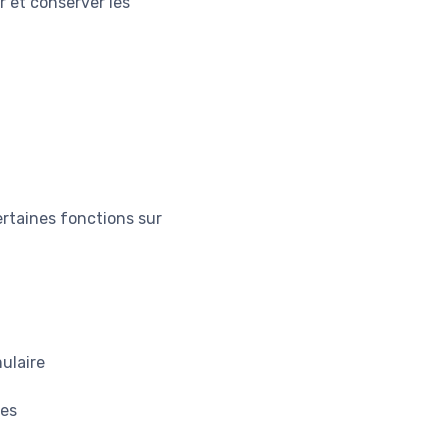
r et conserver les
rtaines fonctions sur
ulaire
res