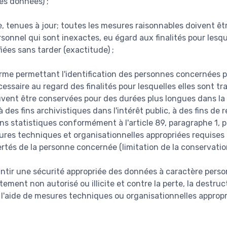
es données) ;
e, tenues à jour; toutes les mesures raisonnables doivent êtr
onnel qui sont inexactes, eu égard aux finalités pour lesque
fiées sans tarder (exactitude) ;
rme permettant l'identification des personnes concernées
essaire au regard des finalités pour lesquelles elles sont tr
vent être conservées pour des durées plus longues dans la 
 des fins archivistiques dans l'intérêt public, à des fins de 
ins statistiques conformément à l'article 89, paragraphe 1, 
res techniques et organisationnelles appropriées requises 
bertés de la personne concernée (limitation de la conservation
antir une sécurité appropriée des données à caractère person
itement non autorisé ou illicite et contre la perte, la destru
à l'aide de mesures techniques ou organisationnelles appropr