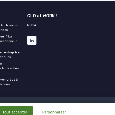
CLO at WORK !
s : trancher
MEDIA
mandes
eur ? La
estionne le
en entreprise
istiques
re
 la direction
riven grâce à
écision
ctions logistiques
Tout accepter
Personnaliser