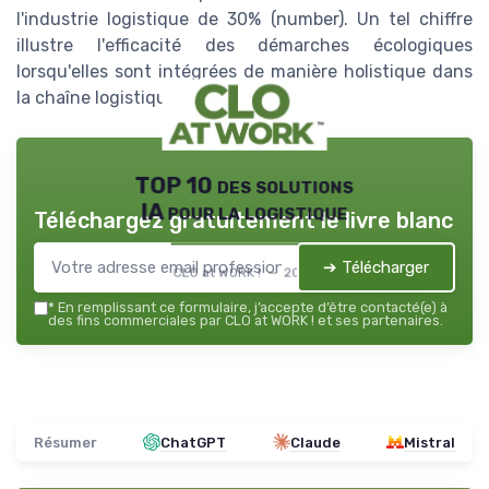
l'industrie logistique de 30% (number). Un tel chiffre
illustre l'efficacité des démarches écologiques
lorsqu'elles sont intégrées de manière holistique dans
la chaîne logistique.
TOP 10 des solutions
IA pour la logistique
Téléchargez gratuitement le livre blanc
➔ Télécharger
CLO at WORK ! — 2026
*
En remplissant ce formulaire, j’accepte d’être contacté(e) à
des fins commerciales par CLO at WORK ! et ses partenaires.
Résumer
ChatGPT
Claude
Mistral