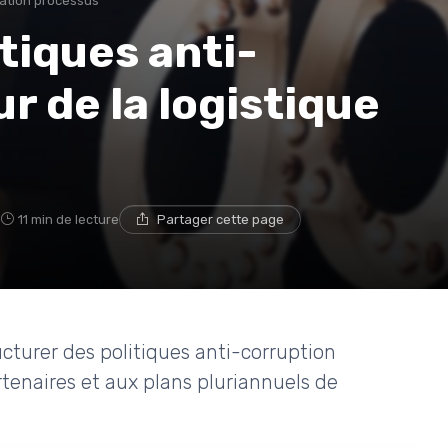
ation processus
tiques anti-
r de la logistique
5
11 min de lecture
Partager cette page
cturer des politiques anti-corruption
rtenaires et aux plans pluriannuels de