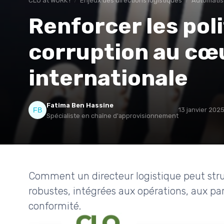
CLO at WORK !
Enjeux des directions logistiques
Automatis
Renforcer les poli
corruption au cœu
internationale
Fatima Ben Hassine
13 janvier 202
Spécialiste en chaîne d'approvisionnement
Comment un directeur logistique peut stru
robustes, intégrées aux opérations, aux pa
conformité.