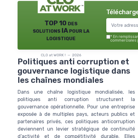
Télécharge
TOP 10 des
solutions IA pour la
logistique
*
En remplissant
commerciales p
CLO at WORK ! — 2026
Politiques anti corruption et
gouvernance logistique dans
les chaînes mondiales
Dans une chaîne logistique mondialisée, les
politiques anti corruption structurent la
gouvernance opérationnelle. Pour une entreprise
exposée à de multiples pays, acteurs publics et
partenaires privés, ces politiques anticorruption
deviennent un levier stratégique de continuité
d’activité et de compétitivité durable. Elles