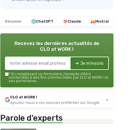
Résumer
ChatGPT
Claude
Mistral
Recevez les dernières actualités de
CLO at WORK !
➔ Je m'inscris
*
En remplissant ce formulaire, j’accepte d’être
contacté(e) à des fins commerciales par CLO at WORK ! et
ses partenaires.
CLO at WORK !
Ajoutez-nous à vos sources préférées sur Google
Parole d'experts