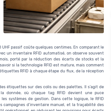
ID UHF passif coûte quelques centimes. En comparant le
vec un inventaire RFID automatisé, on observe souvent
mois, porté par la réduction des écarts de stocks et la
e savoir si la technologie RFID est mature, mais comment
 étiquettes RFID à chaque étape du flux, de la réception
s étiquettes sur des colis ou des palettes. Il s’agit de
ar la donnée, où chaque tag RFID devient une puce
l les systèmes de gestion. Dans cette logique, le RFID
 campagnes d’inventaire manuel, et la traçabilité des
il opérationnel, en réduisant les provisions pour écarts