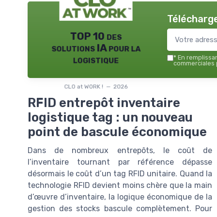
Télécharge
TOP 10 des
solutions IA pour la
logistique
*
En remplissant
commerciales p
CLO at WORK ! — 2026
RFID entrepôt inventaire
logistique tag : un nouveau
point de bascule économique
Dans de nombreux entrepôts, le coût de
l’inventaire tournant par référence dépasse
désormais le coût d’un tag RFID unitaire. Quand la
technologie RFID devient moins chère que la main
d’œuvre d’inventaire, la logique économique de la
gestion des stocks bascule complètement. Pour