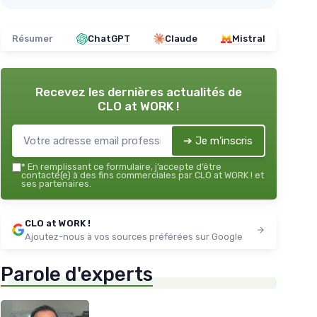
Résumer
ChatGPT
Claude
Mistral
Recevez les dernières actualités de
CLO at WORK !
➔ Je m'inscris
*
En remplissant ce formulaire, j’accepte d’être
contacté(e) à des fins commerciales par CLO at WORK ! et
ses partenaires.
CLO at WORK !
Ajoutez-nous à vos sources préférées sur Google
Parole d'experts