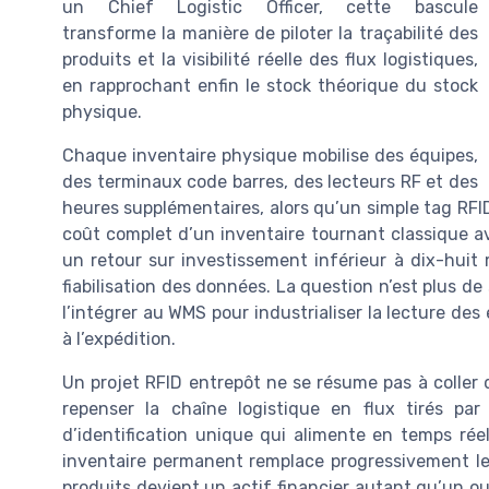
un Chief Logistic Officer, cette bascule
transforme la manière de piloter la traçabilité des
produits et la visibilité réelle des flux logistiques,
en rapprochant enfin le stock théorique du stock
physique.
Chaque inventaire physique mobilise des équipes,
des terminaux code barres, des lecteurs RF et des
heures supplémentaires, alors qu’un simple tag RF
coût complet d’un inventaire tournant classique a
un retour sur investissement inférieur à dix-huit 
fiabilisation des données. La question n’est plus d
l’intégrer au WMS pour industrialiser la lecture des
à l’expédition.
Un projet RFID entrepôt ne se résume pas à coller de
repenser la chaîne logistique en flux tirés p
d’identification unique qui alimente en temps rée
inventaire permanent remplace progressivement les
produits devient un actif financier autant qu’un out