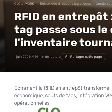
CLO at WORK !
Enjeux des directions logistiques
Gestion s
RFID en entrepôt 
tag passe sous le
l'inventaire tour
1 juin 2026
14 min de lecture
Partager cette page
Comment la RFID en entrepôt transforme l’i
économique, coûts de tags, intégration WM
opérationnelles.