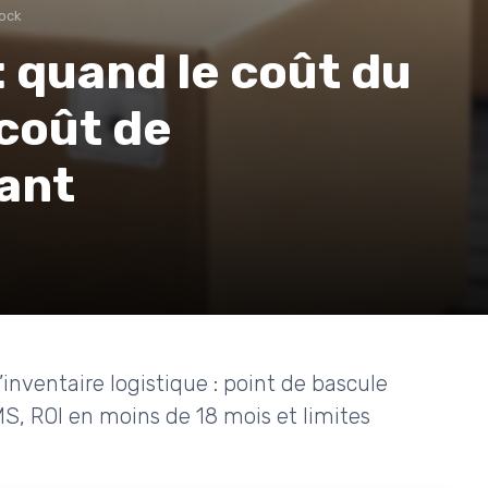
tock
: quand le coût du
 coût de
nant
nventaire logistique : point de bascule
S, ROI en moins de 18 mois et limites