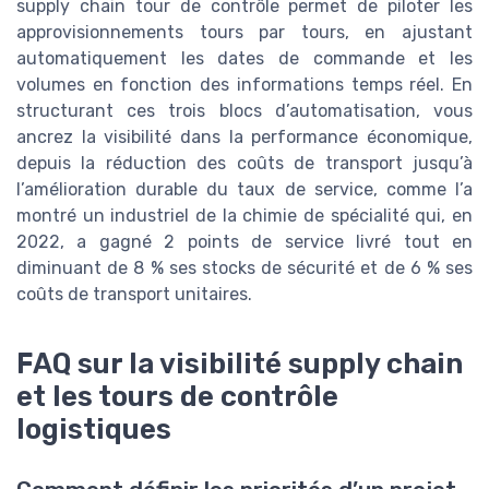
supply chain tour de contrôle permet de piloter les
approvisionnements tours par tours, en ajustant
automatiquement les dates de commande et les
volumes en fonction des informations temps réel. En
TOP 10 des
structurant ces trois blocs d’automatisation, vous
solutions IA pour la
Téléchargez gratuitement le livre
ancrez la visibilité dans la performance économique,
logistique
blanc
depuis la réduction des coûts de transport jusqu’à
l’amélioration durable du taux de service, comme l’a
CLO at WORK ! — 2026
➔ Télécharger
montré un industriel de la chimie de spécialité qui, en
2022, a gagné 2 points de service livré tout en
*
En remplissant ce formulaire, j’accepte d’être
contacté(e) à des fins commerciales par CLO at WORK ! et
diminuant de 8 % ses stocks de sécurité et de 6 % ses
ses partenaires.
coûts de transport unitaires.
FAQ sur la visibilité supply chain
et les tours de contrôle
logistiques