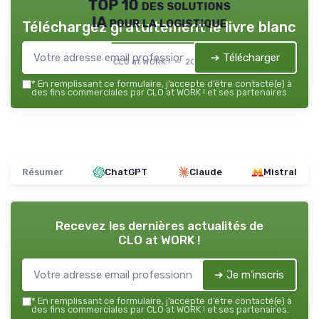
TOP 10 des solutions
IA pour la logistique
Téléchargez gratuitement le livre blanc
➔ Télécharger
CLO at WORK ! — 2026
*
En remplissant ce formulaire, j’accepte d’être contacté(e) à
des fins commerciales par CLO at WORK ! et ses partenaires.
Résumer
ChatGPT
Claude
Mistral
Recevez les dernières actualités de
CLO at WORK !
➔ Je m'inscris
*
En remplissant ce formulaire, j’accepte d’être contacté(e) à
des fins commerciales par CLO at WORK ! et ses partenaires.