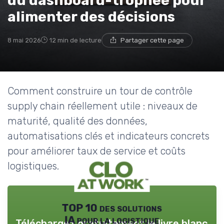
du dashboard-trophée pour
alimenter des décisions
8 mai 2026
12 min de lecture
Partager cette page
Comment construire un tour de contrôle
supply chain réellement utile : niveaux de
maturité, qualité des données,
automatisations clés et indicateurs concrets
pour améliorer taux de service et coûts
logistiques.
TOP 10 des solutions
IA pour la logistique
Téléchargez gratuitement le livre blanc