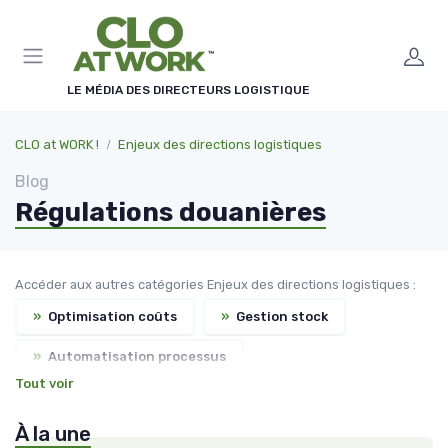
Panneau de gestion des cookies
LE MÉDIA DES DIRECTEURS LOGISTIQUE
CLO at WORK !
Enjeux des directions logistiques
Blog
Régulations douanières
Accéder aux autres catégories Enjeux des directions logistiques :
»
Optimisation coûts
»
Gestion stock
»
Automatisation processus
Tout voir
»
Durabilité transport
»
Gestion flux
À la une
»
Sécurité marchandises
»
Technologie intégrée