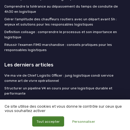
Comprendre la tolérance au dépassement du temps de conduite de
4h30 en logistique
Gérer l’amplitude des chauffeurs routiers avec un départ avant 5h :
enjeux et solutions pour les responsables logistiques
Definition colisage : comprendre le processus et son importance en
logistique
Réussir l’examen FIMO marchandise : conseils pratiques pour les
responsables logistiques
Les derniers articles
Vie ma vie de Chief Logistic Officer : jung logistique condi service
comme art de vivre opérationnel
Structurer un pipeline V4 en cours pour une logistique durable et
performante
Vie ma vie de Chief Logistic Officer : jung logistique condi service
comme modèle d’excellence opérationnelle
Ce site utilise des cookies et vous donne le contrôle sur ceux que
vous souhaitez activer
Goods-to-person vs person-to-goods : trancher le débat selon votre
profil de commandes
Tout accepter
Personnaliser
Le 3PL de demain sera-t-il un armateur ? La convergence maritime-