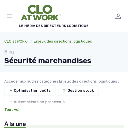
Panneau de gestion des cookies
LE MÉDIA DES DIRECTEURS LOGISTIQUE
CLO at WORK !
Enjeux des directions logistiques
Blog
Sécurité marchandises
Accéder aux autres catégories Enjeux des directions logistiques :
»
Optimisation coûts
»
Gestion stock
»
Automatisation processus
Tout voir
»
Durabilité transport
»
Gestion flux
À la une
»
Régulations douanières