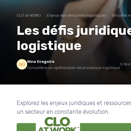
CLO at WORK !
Enjeux des directions logistiques
Sécurité 
Les défis juridiq
logistique
Nina Gregoire
5 fév
Conseillère en optimisation de processus logistique
Explorez les enjeux juridiques et ressourc
un secteur en constante évolution.