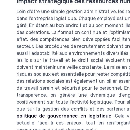
Impact stratégique des ressources hum
Loin d'être une simple gestion administrative, les 
dans l'entreprise logistique. Chaque employé est un
géré. En étant au bon endroit et au bon moment, ils
des opérations. La formation continue et l'optimis
effet, des compétences bien développées faciliten
secteur. Les procédures de recrutement doivent pr
aussi l'adaptabilité aux environnements diversifiés
les lois sur le travail et le droit social évoluen
doivent maintenir une veille constante. La mise en
risques sociaux est essentielle pour rester compétiti
des relations sociales est également un pilier essen
de travail serein et sécurisé pour le personnel. 
transparence, on génère une dynamique d'en
positivement sur toute l'activité logistique. Pour al
que sur la gestion des conflits et des partenari
politique de gouvernance en logistique
. Cela 
actuelle face à ces enjeux, tout en renforçant
respectueuse du droit des employés.