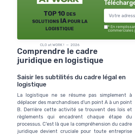
Télécharge
TOP 10 des
solutions IA pour la
logistique
*
En remplissant
commerciales p
CLO at WORK ! — 2026
Comprendre le cadre
juridique en logistique
Saisir les subtilités du cadre légal en
logistique
La logistique ne se résume pas simplement à
déplacer des marchandises d'un point A à un point
B. Derrière cette activité se trouvent des lois et
règlements qui encadrent chaque étape du
processus. C'est là que la compréhension du cadre
juridique devient cruciale pour toute entreprise