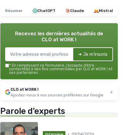
Résumer
ChatGPT
Claude
Mistral
Recevez les dernières actualités de
CLO at WORK !
➔ Je m'inscris
*
En remplissant ce formulaire, j’accepte d’être
contacté(e) à des fins commerciales par CLO at WORK ! et
ses partenaires.
CLO at WORK !
Ajoutez-nous à vos sources préférées sur Google
Parole d'experts
•
09/04/2026
Interview