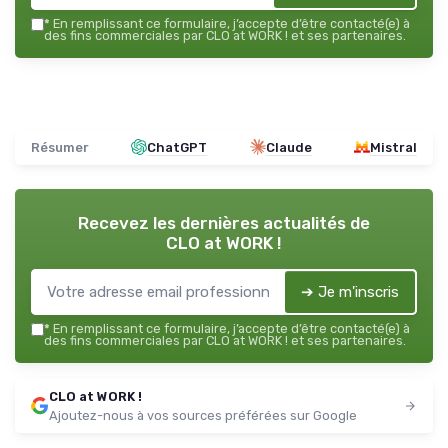
*
En remplissant ce formulaire, j’accepte d’être contacté(e) à
des fins commerciales par CLO at WORK ! et ses partenaires.
Résumer
ChatGPT
Claude
Mistral
Recevez les dernières actualités de
CLO at WORK !
➔ Je m'inscris
*
En remplissant ce formulaire, j’accepte d’être contacté(e) à
des fins commerciales par CLO at WORK ! et ses partenaires.
CLO at WORK !
Ajoutez-nous à vos sources préférées sur Google