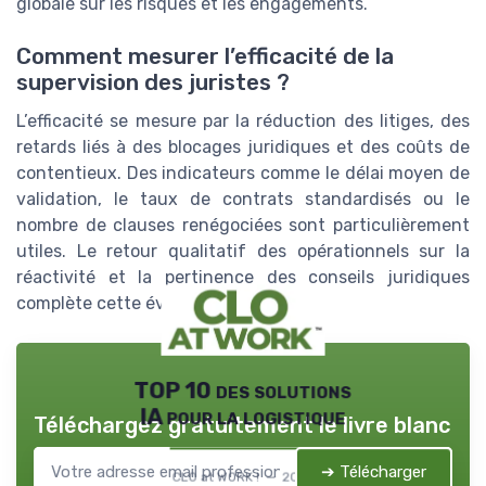
globale sur les risques et les engagements.
Comment mesurer l’efficacité de la
supervision des juristes ?
L’efficacité se mesure par la réduction des litiges, des
retards liés à des blocages juridiques et des coûts de
contentieux. Des indicateurs comme le délai moyen de
validation, le taux de contrats standardisés ou le
nombre de clauses renégociées sont particulièrement
utiles. Le retour qualitatif des opérationnels sur la
réactivité et la pertinence des conseils juridiques
complète cette évaluation.
TOP 10 des solutions
IA pour la logistique
Téléchargez gratuitement le livre blanc
➔ Télécharger
CLO at WORK ! — 2026