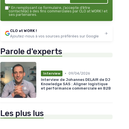
*
En remplissant ce formulaire, j’accepte d’être
contacté(e) à des fins commerciales par CLO at WORK ! et
ses partenaires.
CLO at WORK !
Ajoutez-nous à vos sources préférées sur Google
Parole d'experts
•
09/04/2026
Interview
Interview de Johannes DELAIR de DJ
Knowledge SAS : Aligner logistique
et performance commerciale en B2B
Les plus lus