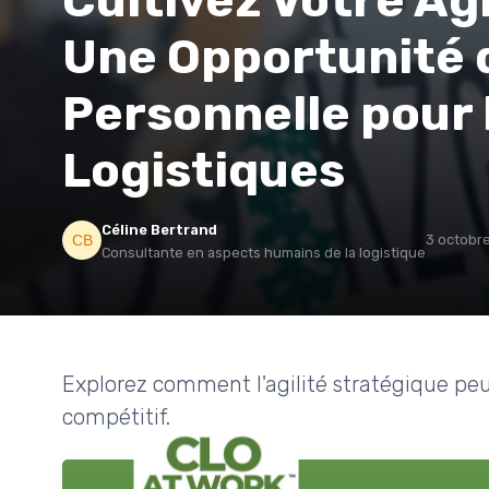
Cultivez Votre Agi
Une Opportunité 
Personnelle pour 
Logistiques
Céline Bertrand
3 octobr
Consultante en aspects humains de la logistique
Explorez comment l'agilité stratégique peu
compétitif.