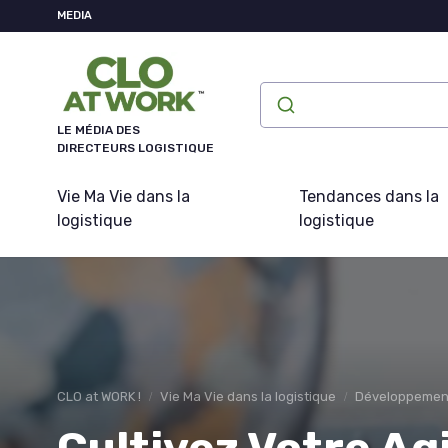
Panneau de gestion des cookies
MEDIA
LE MÉDIA DES
DIRECTEURS LOGISTIQUE
Vie Ma Vie dans la
Tendances dans la
logistique
logistique
CLO at WORK !
Vie Ma Vie dans la logistique
Développemen