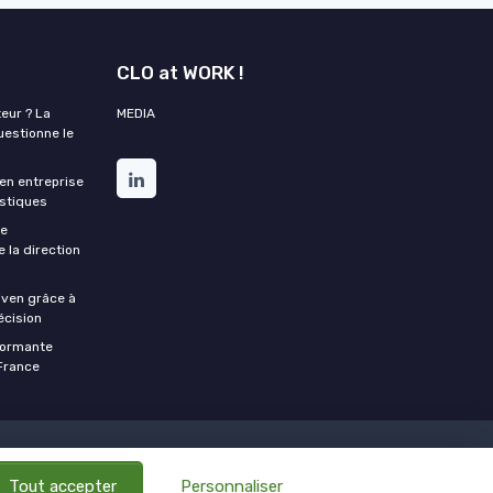
CLO at WORK !
eur ? La
MEDIA
estionne le
en entreprise
istiques
re
 la direction
riven grâce à
écision
rformante
 France
ctions logistiques
Tout accepter
Personnaliser