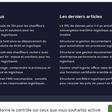
lus
Les derniers articles
tude de 15h pour les chauffeurs
Le 3PL de demain sera-t-il un armat
jeux et solutions pour les
convergence maritime-logistique qu
 logistiques
modèle
la tolérance au dépassement du
Structurer la gestion documentaire 
duite de 4h30 en logistique
pour automatiser les processus log
itude des chauffeurs routiers avec
Structurer une gestion documentai
nt 5h : enjeux et solutions pour les
d’entreprise performante au cœur de
 logistiques
logistique
lisage : comprendre le processus et
Devenir chief logistic officer data d
ce en logistique
une formation certifiante orientée d
amen FIMO marchandise : conseils
Structurer une filière logistique pe
ur les responsables logistiques
pour recycler les pots de yaourt en
Politique de confidentialité
Grande enquête 2025 sur l'IA et les dire
 donne le contrôle sur ceux que vous souhaitez activer
© CLO at WORK ! 2026