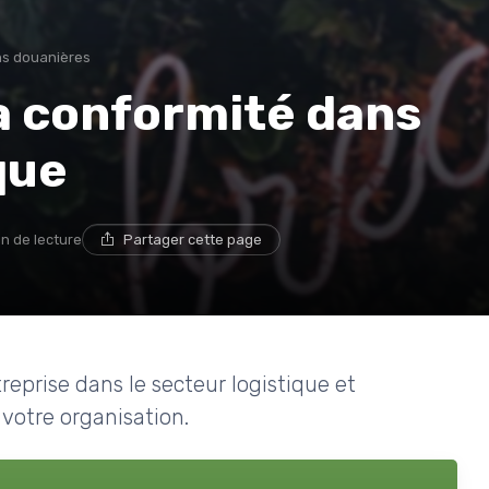
ns douanières
a conformité dans
que
in de lecture
Partager cette page
reprise dans le secteur logistique et
votre organisation.