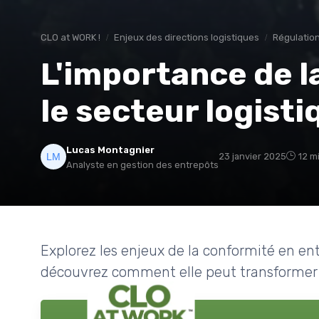
CLO at WORK !
Enjeux des directions logistiques
Régulatio
L'importance de l
le secteur logisti
Lucas Montagnier
23 janvier 2025
12 m
Analyste en gestion des entrepôts
Explorez les enjeux de la conformité en ent
découvrez comment elle peut transformer 