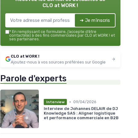
CLO at WORK !
➔ Je m'inscris
*
En remplissant ce formulaire, j’accepte d’être
contacté(e) à des fins commerciales par CLO at WORK ! et
ses partenaires.
CLO at WORK !
Ajoutez-nous à vos sources préférées sur Google
Parole d'experts
•
09/04/2026
Interview
Interview de Johannes DELAIR de DJ
Knowledge SAS : Aligner logistique
et performance commerciale en B2B