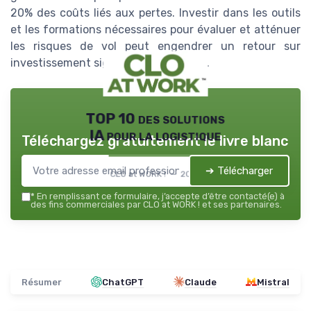
20% des coûts liés aux pertes. Investir dans les outils
et les formations nécessaires pour évaluer et atténuer
les risques de vol peut engendrer un retour sur
investissement significatif et durable.
TOP 10 des solutions
IA pour la logistique
Téléchargez gratuitement le livre blanc
➔ Télécharger
CLO at WORK ! — 2026
*
En remplissant ce formulaire, j’accepte d’être contacté(e) à
des fins commerciales par CLO at WORK ! et ses partenaires.
Résumer
ChatGPT
Claude
Mistral