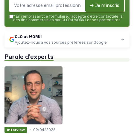
➔ Je m'inscris
*
En remplissant ce formulaire, j’accepte d’être contacté(e) à
des fins commerciales par CLO at WORK ! et ses partenaires.
CLO at WORK !
Ajoutez-nous à vos sources préférées sur Google
Parole d'experts
•
09/04/2026
Interview