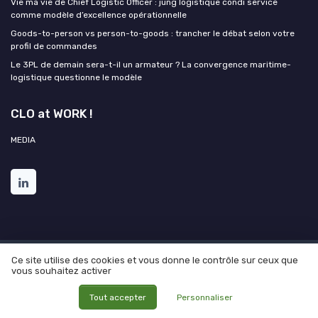
Vie ma vie de Chief Logistic Officer : jung logistique condi service
comme modèle d’excellence opérationnelle
Goods-to-person vs person-to-goods : trancher le débat selon votre
profil de commandes
Le 3PL de demain sera-t-il un armateur ? La convergence maritime-
logistique questionne le modèle
CLO at WORK !
MEDIA
Ce site utilise des cookies et vous donne le contrôle sur ceux que
Mentions légales
Politique de confidentialité
Grande
vous souhaitez activer
enquête 2025 sur l'IA et les directions logistiques
© CLO at WORK ! 2026
Tout accepter
Personnaliser