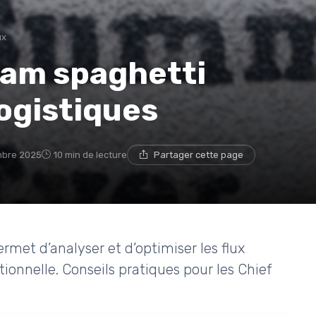
ux
am spaghetti
logistiques
mbre 2025
10 min de lecture
Partager cette page
met d’analyser et d’optimiser les flux
ationnelle. Conseils pratiques pour les Chief