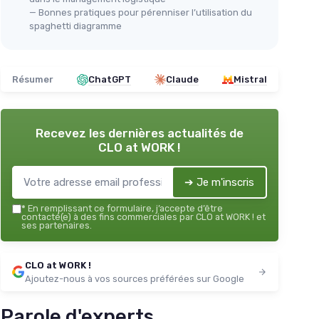
— Bonnes pratiques pour pérenniser l’utilisation du
spaghetti diagramme
Résumer
ChatGPT
Claude
Mistral
Recevez les dernières actualités de
CLO at WORK !
➔ Je m'inscris
*
En remplissant ce formulaire, j’accepte d’être
contacté(e) à des fins commerciales par CLO at WORK ! et
ses partenaires.
CLO at WORK !
Ajoutez-nous à vos sources préférées sur Google
Parole d'experts