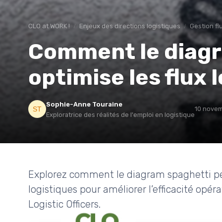
CLO at WORK !
Enjeux des directions logistiques
Gestion fl
Comment le diagr
optimise les flux 
Sophie-Anne Touraine
10 nove
Exploratrice des réalités de l'emploi en logistique
Explorez comment le diagram spaghetti per
logistiques pour améliorer l’efficacité opér
Logistic Officers.