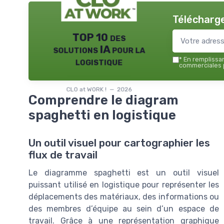
Télécharge
TOP 10 des
solutions IA pour la
logistique
*
En remplissant
commerciales p
CLO at WORK ! — 2026
Comprendre le diagram
spaghetti en logistique
Un outil visuel pour cartographier les
flux de travail
Le diagramme spaghetti est un outil visuel
puissant utilisé en logistique pour représenter les
déplacements des matériaux, des informations ou
des membres d’équipe au sein d’un espace de
travail. Grâce à une représentation graphique