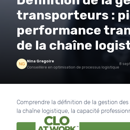
Définition de la g
transporteurs : pi
performance tran
de la chaîne logis
Nina Gregoire
8 sep
Conseillère en optimisation de processus logistique
Comprendre la définition de la gestion des
la chaîne logistique, la capacité profession