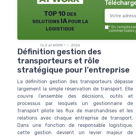
Télécharge
TOP 10 des
solutions IA pour la
logistique
*
En remplissant
commerciales p
CLO at WORK ! — 2026
Définition gestion des
transporteurs et rôle
stratégique pour l’entreprise
La définition gestion des transporteurs dépasse
largement la simple réservation de transport. Elle
couvre l’ensemble des décisions, outils et
processus par lesquels un gestionnaire de
transport pilote les flux de marchandises et les
relations avec chaque entreprise de transport.
Dans une fonction de responsable logistique,
cette gestion devient un levier majeur de