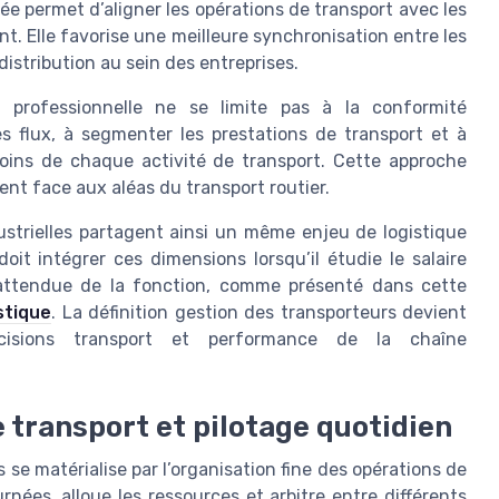
ée permet d’aligner les opérations de transport avec les
t. Elle favorise une meilleure synchronisation entre les
istribution au sein des entreprises.
é professionnelle ne se limite pas à la conformité
les flux, à segmenter les prestations de transport et à
oins de chaque activité de transport. Cette approche
ent face aux aléas du transport routier.
dustrielles partagent ainsi un même enjeu de logistique
oit intégrer ces dimensions lorsqu’il étudie le salaire
e attendue de la fonction, comme présenté dans cette
stique
. La définition gestion des transporteurs devient
écisions transport et performance de la chaîne
 transport et pilotage quotidien
s se matérialise par l’organisation fine des opérations de
urnées, alloue les ressources et arbitre entre différents