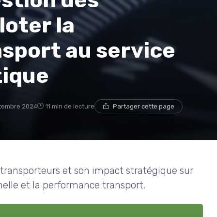
estion des
loter la
sport au service
tique
tembre 2024
11 min de lecture
Partager cette page
 transporteurs et son impact stratégique sur
nelle et la performance transport.