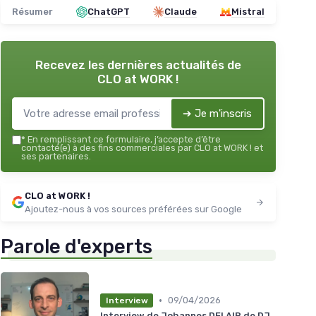
Résumer
ChatGPT
Claude
Mistral
Recevez les dernières actualités de
CLO at WORK !
➔ Je m'inscris
*
En remplissant ce formulaire, j’accepte d’être
contacté(e) à des fins commerciales par CLO at WORK ! et
ses partenaires.
CLO at WORK !
Ajoutez-nous à vos sources préférées sur Google
Parole d'experts
•
09/04/2026
Interview
Interview de Johannes DELAIR de DJ