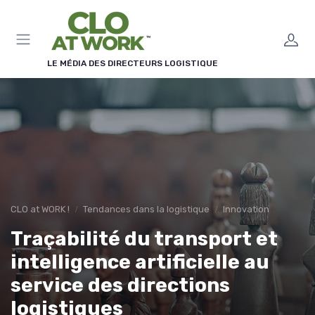
Panneau de gestion des cookies
LE MÉDIA DES DIRECTEURS LOGISTIQUE
CLO at WORK !
Tendances dans la logistique
Innovation
Traçabilité du transport et
intelligence artificielle au
service des directions
logistiques