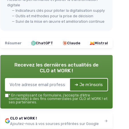
digitale
— Indicateurs clés pour piloter la digitalisation supply
— Outils et méthodes pour la prise de décision
— Suivi de la mise en œuvre et amélioration continue
Résumer
ChatGPT
Claude
Mistral
Recevez les dernières actualités de
CLO at WORK !
➔ Je m'inscris
*
En remplissant ce formulaire, j’accepte d’être
contacté(e) à des fins commerciales par CLO at WORK ! et
ses partenaires.
CLO at WORK !
Ajoutez-nous à vos sources préférées sur Google