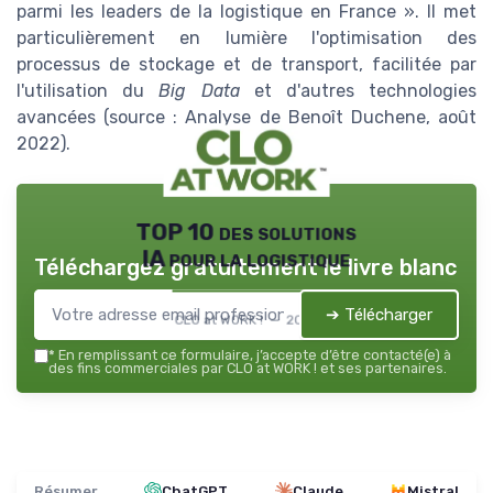
parmi les leaders de la logistique en France ». Il met
particulièrement en lumière l'optimisation des
processus de stockage et de transport, facilitée par
l'utilisation du
Big Data
et d'autres technologies
avancées (source : Analyse de Benoît Duchene, août
2022).
TOP 10 des solutions
IA pour la logistique
Téléchargez gratuitement le livre blanc
➔ Télécharger
CLO at WORK ! — 2026
*
En remplissant ce formulaire, j’accepte d’être contacté(e) à
des fins commerciales par CLO at WORK ! et ses partenaires.
Résumer
ChatGPT
Claude
Mistral