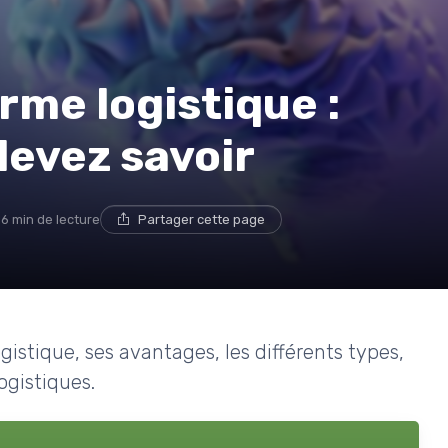
rme logistique :
devez savoir
16 min de lecture
Partager cette page
gistique, ses avantages, les différents types,
logistiques.