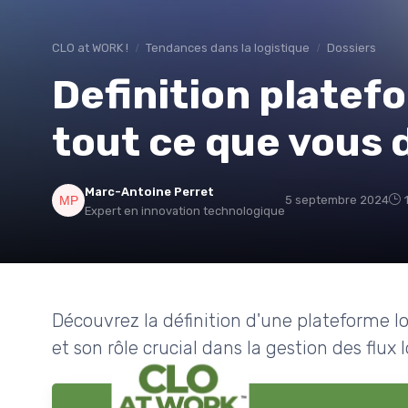
CLO at WORK !
Tendances dans la logistique
Dossiers
Definition platefo
tout ce que vous 
Marc-Antoine Perret
5 septembre 2024
Expert en innovation technologique
Découvrez la définition d'une plateforme lo
et son rôle crucial dans la gestion des flux 