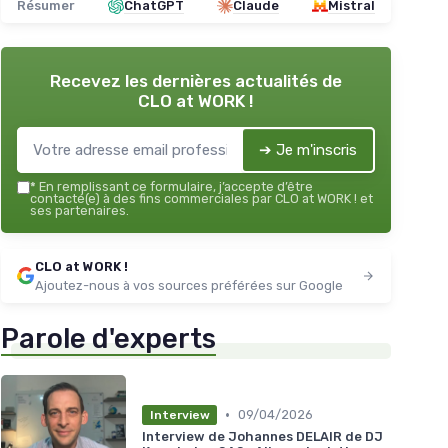
Résumer
ChatGPT
Claude
Mistral
Recevez les dernières actualités de
CLO at WORK !
➔ Je m'inscris
*
En remplissant ce formulaire, j’accepte d’être
contacté(e) à des fins commerciales par CLO at WORK ! et
ses partenaires.
CLO at WORK !
Ajoutez-nous à vos sources préférées sur Google
Parole d'experts
•
09/04/2026
Interview
Interview de Johannes DELAIR de DJ