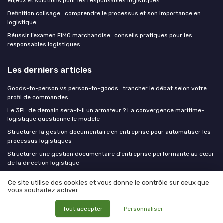
enjeux et solutions pour les responsables logistiques
Definition colisage : comprendre le processus et son importance en
logistique
Réussir l’examen FIMO marchandise : conseils pratiques pour les
responsables logistiques
Les derniers articles
Goods-to-person vs person-to-goods : trancher le débat selon votre
profil de commandes
Le 3PL de demain sera-t-il un armateur ? La convergence maritime-
logistique questionne le modèle
Structurer la gestion documentaire en entreprise pour automatiser les
processus logistiques
Structurer une gestion documentaire d’entreprise performante au cœur
de la direction logistique
Devenir chief logistic officer data driven grâce à une formation
Ce site utilise des cookies et vous donne le contrôle sur ceux que
certifiante orientée décision
vous souhaitez activer
CLO at WORK !
Tout accepter
Personnaliser