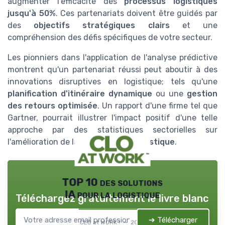
augmenter l'efficacité des
processus logistiques
jusqu'à 50%
. Ces partenariats doivent être guidés par
des
objectifs stratégiques clairs
et une
compréhension des défis spécifiques de votre secteur.
Les pionniers dans l'application de l'analyse prédictive
montrent qu'un partenariat réussi peut aboutir à des
innovations disruptives en logistique; tels qu'une
planification d'itinéraire dynamique
ou une
gestion
des retours optimisée
. Un rapport d'une firme tel que
Gartner, pourrait illustrer l'impact positif d'une telle
approche par des statistiques sectorielles sur
l'amélioration de la
performance logistique
.
TOP 10 des solutions
IA pour la logistique
Téléchargez gratuitement le livre blanc
➔ Télécharger
CLO at WORK ! — 2026