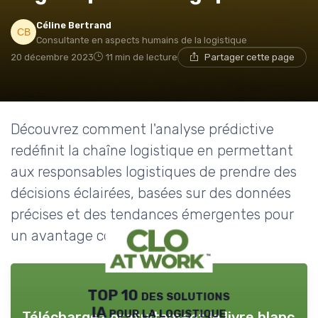
Céline Bertrand
Consultante en aspects humains de la logistique
20 décembre 2023
11 min de lecture
Partager cette page
Découvrez comment l'analyse prédictive
redéfinit la chaîne logistique en permettant
aux responsables logistiques de prendre des
décisions éclairées, basées sur des données
précises et des tendances émergentes pour
un avantage compétitif.
TOP 10 des solutions
IA pour la logistique
Téléchargez gratuitement le livre blanc