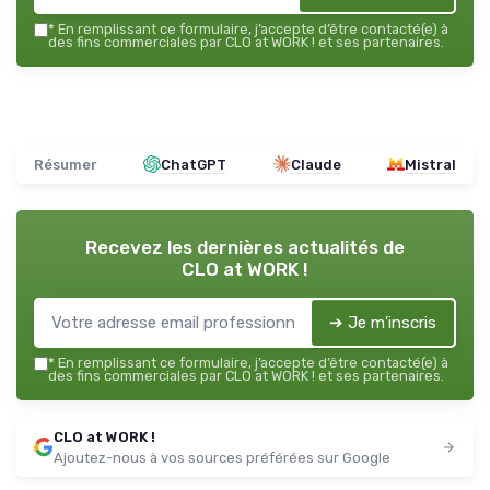
*
En remplissant ce formulaire, j’accepte d’être contacté(e) à
des fins commerciales par CLO at WORK ! et ses partenaires.
Résumer
ChatGPT
Claude
Mistral
Recevez les dernières actualités de
CLO at WORK !
➔ Je m'inscris
*
En remplissant ce formulaire, j’accepte d’être contacté(e) à
des fins commerciales par CLO at WORK ! et ses partenaires.
CLO at WORK !
Ajoutez-nous à vos sources préférées sur Google