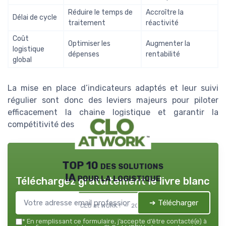
Réduire le temps de
Accroître la
Délai de cycle
traitement
réactivité
Coût
Optimiser les
Augmenter la
logistique
dépenses
rentabilité
global
La mise en place d’indicateurs adaptés et leur suivi
régulier sont donc des leviers majeurs pour piloter
efficacement la chaine logistique et garantir la
compétitivité des supply chains.
TOP 10 des solutions
IA pour la logistique
Téléchargez gratuitement le livre blanc
➔ Télécharger
CLO at WORK ! — 2026
*
En remplissant ce formulaire, j’accepte d’être contacté(e) à