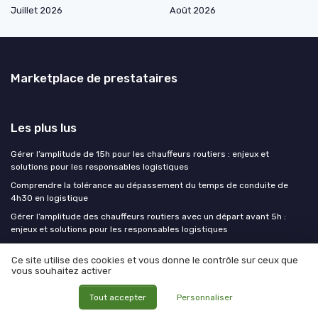
Juillet 2026
Août 2026
Marketplace de prestataires
Les plus lus
Gérer l’amplitude de 15h pour les chauffeurs routiers : enjeux et
solutions pour les responsables logistiques
Comprendre la tolérance au dépassement du temps de conduite de
4h30 en logistique
Gérer l’amplitude des chauffeurs routiers avec un départ avant 5h :
enjeux et solutions pour les responsables logistiques
Definition colisage : comprendre le processus et son importance en
Ce site utilise des cookies et vous donne le contrôle sur ceux que
logistique
vous souhaitez activer
Réussir l’examen FIMO marchandise : conseils pratiques pour les
responsables logistiques
Tout accepter
Personnaliser