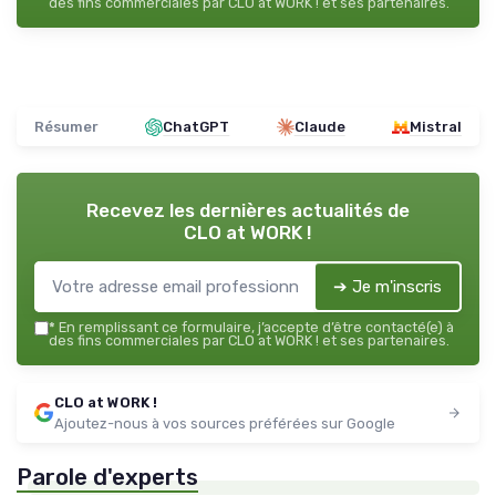
des fins commerciales par CLO at WORK ! et ses partenaires.
Résumer
ChatGPT
Claude
Mistral
Recevez les dernières actualités de
CLO at WORK !
➔ Je m'inscris
*
En remplissant ce formulaire, j’accepte d’être contacté(e) à
des fins commerciales par CLO at WORK ! et ses partenaires.
CLO at WORK !
Ajoutez-nous à vos sources préférées sur Google
Parole d'experts