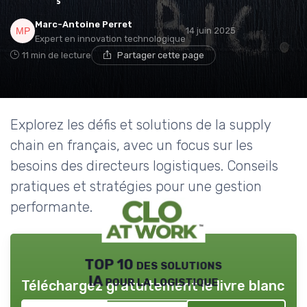
Marc-Antoine Perret
14 juin 2025
Expert en innovation technologique
11 min de lecture
Partager cette page
Explorez les défis et solutions de la supply
chain en français, avec un focus sur les
besoins des directeurs logistiques. Conseils
pratiques et stratégies pour une gestion
performante.
TOP 10 des solutions
IA pour la logistique
Téléchargez gratuitement le livre blanc