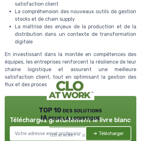
satisfaction client
La compréhension des nouveaux outils de gestion
stocks et de chain supply
La maîtrise des enjeux de la production et de la
distribution dans un contexte de transformation
digitale
En investissant dans la montée en compétences des
équipes, les entreprises renforcent la résilience de leur
chaine logistique et assurent une meilleure
satisfaction client, tout en optimisant la gestion des
flux et des processus.
TOP 10 des solutions
IA pour la logistique
Téléchargez gratuitement le livre blanc
➔ Télécharger
CLO at WORK ! — 2026