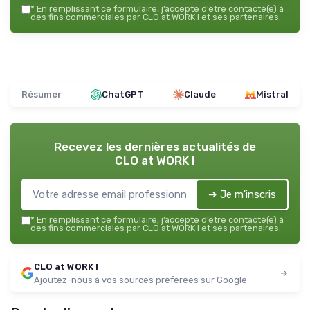
*
En remplissant ce formulaire, j’accepte d’être contacté(e) à
des fins commerciales par CLO at WORK ! et ses partenaires.
Résumer
ChatGPT
Claude
Mistral
Recevez les dernières actualités de
CLO at WORK !
➔ Je m'inscris
*
En remplissant ce formulaire, j’accepte d’être contacté(e) à
des fins commerciales par CLO at WORK ! et ses partenaires.
CLO at WORK !
Ajoutez-nous à vos sources préférées sur Google