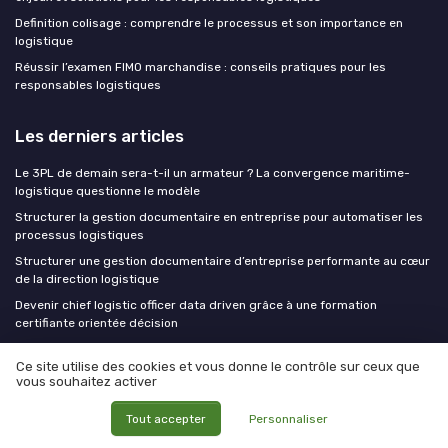
Definition colisage : comprendre le processus et son importance en
logistique
Réussir l’examen FIMO marchandise : conseils pratiques pour les
responsables logistiques
Les derniers articles
Le 3PL de demain sera-t-il un armateur ? La convergence maritime-
logistique questionne le modèle
Structurer la gestion documentaire en entreprise pour automatiser les
processus logistiques
Structurer une gestion documentaire d’entreprise performante au cœur
de la direction logistique
Devenir chief logistic officer data driven grâce à une formation
certifiante orientée décision
Structurer une filière logistique performante pour recycler les pots de
Ce site utilise des cookies et vous donne le contrôle sur ceux que
yaourt en France
vous souhaitez activer
CLO at WORK !
Tout accepter
Personnaliser