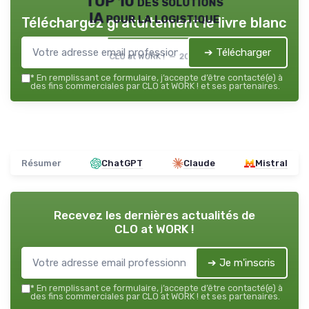
TOP 10 des solutions
IA pour la logistique
Téléchargez gratuitement le livre blanc
➔ Télécharger
CLO at WORK ! — 2026
*
En remplissant ce formulaire, j’accepte d’être contacté(e) à
des fins commerciales par CLO at WORK ! et ses partenaires.
Résumer
ChatGPT
Claude
Mistral
Recevez les dernières actualités de
CLO at WORK !
➔ Je m'inscris
*
En remplissant ce formulaire, j’accepte d’être contacté(e) à
des fins commerciales par CLO at WORK ! et ses partenaires.