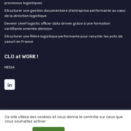
processus logistiques
Structurer une gestion documentaire d’entreprise performante au cœur
de la direction logistique
Devenir chief logistic officer data driven grâce à une formation
certifiante orientée décision
Structurer une filière logistique performante pour recycler les pots de
yaourt en France
CLO at WORK !
MEDIA
Ce site utilise des cookies et vous donne le contrôle sur ceux que
Mentions légales
Politique de confidentialité
Grande
vous souhaitez activer
enquête 2025 sur l'IA et les directions logistiques