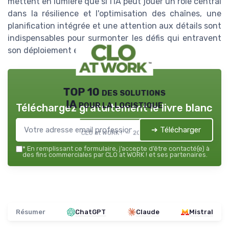
mettent en lumière que si l'IA peut jouer un rôle central
dans la résilience et l'optimisation des chaînes, une
planification intégrée et une attention aux détails sont
indispensables pour surmonter les défis qui entravent
son déploiement efficace.
TOP 10 des solutions
IA pour la logistique
Téléchargez gratuitement le livre blanc
➔ Télécharger
CLO at WORK ! — 2026
*
En remplissant ce formulaire, j’accepte d’être contacté(e) à
des fins commerciales par CLO at WORK ! et ses partenaires.
Résumer
ChatGPT
Claude
Mistral