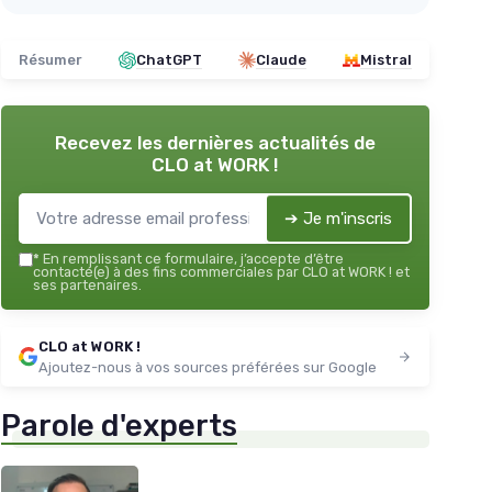
Résumer
ChatGPT
Claude
Mistral
Recevez les dernières actualités de
CLO at WORK !
➔ Je m'inscris
*
En remplissant ce formulaire, j’accepte d’être
contacté(e) à des fins commerciales par CLO at WORK ! et
ses partenaires.
CLO at WORK !
Ajoutez-nous à vos sources préférées sur Google
Parole d'experts