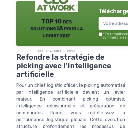
Télécharge
TOP 10 des
solutions IA pour la
logistique
*
En remplissant
commerciales p
CLO at WORK ! — 2026
Refondre la stratégie de
picking avec l’intelligence
artificielle
Pour un chief logistic officer, le picking automatisé
par intelligence artificielle devient un levier
majeur. En combinant picking optimisé,
intelligence décisionnelle et préparation de
commandes fluide, vous redéfinissez la
performance logistique globale. Cette évolution
structure profondément les processus de