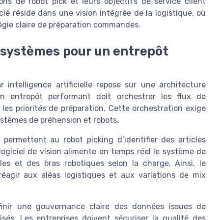
ons de robot pick et leurs objectifs de service client
lé réside dans une vision intégrée de la logistique, où
gie claire de préparation commandes.
 systèmes pour un entrepôt
 intelligence artificielle repose sur une architecture
 entrepôt performant doit orchestrer les flux de
s priorités de préparation. Cette orchestration exige
systèmes de préhension et robots.
permettent au robot picking d’identifier des articles
giciel de vision alimente en temps réel le système de
les et des bras robotiques selon la charge. Ainsi, le
réagir aux aléas logistiques et aux variations de mix
définir une gouvernance claire des données issues de
tisés. Les entreprises doivent sécuriser la qualité des