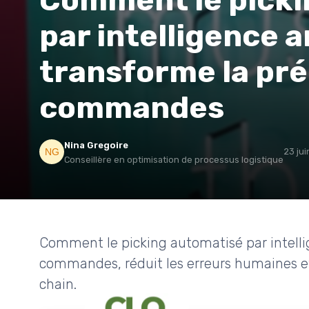
Comment le picki
par intelligence ar
transforme la pré
commandes
Nina Gregoire
23 ju
Conseillère en optimisation de processus logistique
Comment le picking automatisé par intellig
commandes, réduit les erreurs humaines et
chain.