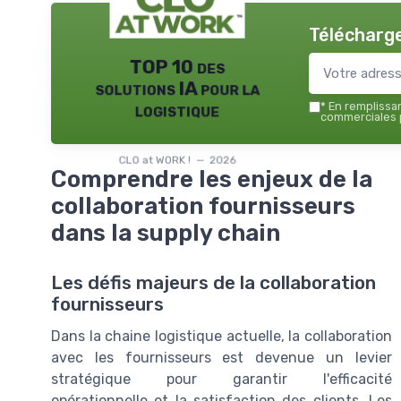
Télécharge
TOP 10 des
solutions IA pour la
logistique
*
En remplissant
commerciales p
CLO at WORK ! — 2026
Comprendre les enjeux de la
collaboration fournisseurs
dans la supply chain
Les défis majeurs de la collaboration
fournisseurs
Dans la chaine logistique actuelle, la collaboration
avec les fournisseurs est devenue un levier
stratégique pour garantir l'efficacité
opérationnelle et la satisfaction des clients. Les