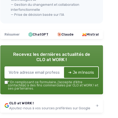
— Gestion du changement et collaboration
interfonctionnelle
— Prise de décision basée sur l’IA
Résumer
ChatGPT
Claude
Mistral
Recevez les dernières actualités de
CLO at WORK !
➔ Je m'inscris
*
En remplissant ce formulaire, j’accepte d’être
contacté(e) à des fins commerciales par CLO at WORK ! et
ses partenaires.
CLO at WORK !
Ajoutez-nous à vos sources préférées sur Google