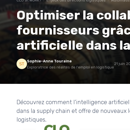
CLO at WORK !
Enjeux des directions logistiques
Automatis
Optimiser la colla
fournisseurs grâce
artificielle dans l
Sophie-Anne Touraine
21 juin 2
Exploratrice des réalités de l'emploi en logistique
Découvrez comment l’intelligence artificiel
dans la supply chain et offre de nouveaux 
logistiques.