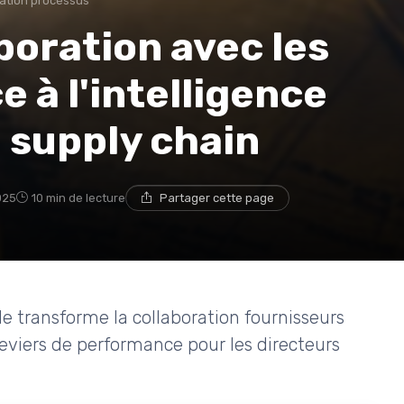
ation processus
boration avec les
 à l'intelligence
a supply chain
025
10 min de lecture
Partager cette page
le transforme la collaboration fournisseurs
leviers de performance pour les directeurs