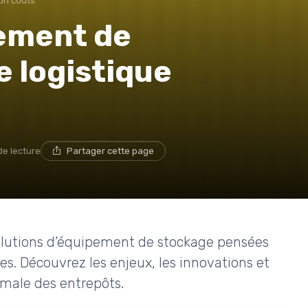
on coûts
pement de
 logistique
de lecture
Partager cette page
 solutions d’équipement de stockage pensées
es. Découvrez les enjeux, les innovations et
imale des entrepôts.