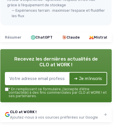
grâce à l’équipement de stockage
— Expériences terrain : maximiser l’espace et fluidifier
les flux
Résumer
ChatGPT
Claude
Mistral
Recevez les dernières actualités de
CLO at WORK !
➔ Je m'inscris
*
En remplissant ce formulaire, j’accepte d’être
contacté(e) à des fins commerciales par CLO at WORK ! et
ses partenaires.
CLO at WORK !
Ajoutez-nous à vos sources préférées sur Google