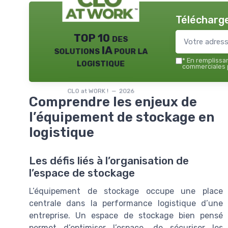
Télécharge
TOP 10 des
solutions IA pour la
logistique
*
En remplissant
commerciales p
CLO at WORK ! — 2026
Comprendre les enjeux de
l’équipement de stockage en
logistique
Les défis liés à l’organisation de
l’espace de stockage
L’équipement de stockage occupe une place
centrale dans la performance logistique d’une
entreprise. Un espace de stockage bien pensé
permet d’optimiser l’espace, de sécuriser les