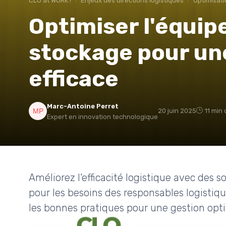
CLO at WORK !
Enjeux des directions logistiques
Optimisati
Optimiser l'équi
stockage pour une
efficace
Marc-Antoine Perret
20 juin 2025
11 min 
Expert en innovation technologique
Améliorez l’efficacité logistique avec des
pour les besoins des responsables logistiqu
les bonnes pratiques pour une gestion opt