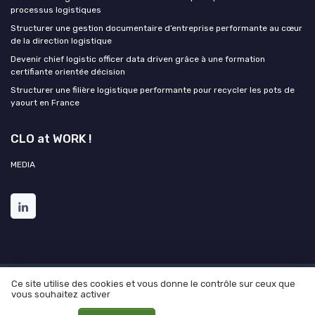
processus logistiques
Structurer une gestion documentaire d’entreprise performante au cœur
de la direction logistique
Devenir chief logistic officer data driven grâce à une formation
certifiante orientée décision
Structurer une filière logistique performante pour recycler les pots de
yaourt en France
CLO at WORK !
MEDIA
Ce site utilise des cookies et vous donne le contrôle sur ceux que
Mentions légales
Politique de confidentialité
Grande
vous souhaitez activer
enquête 2025 sur l'IA et les directions logistiques