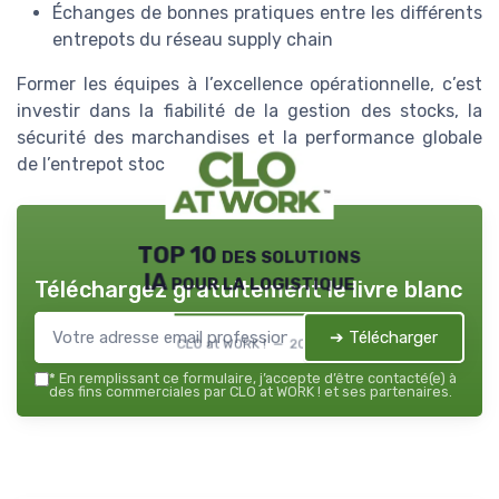
Échanges de bonnes pratiques entre les différents
entrepots du réseau supply chain
Former les équipes à l’excellence opérationnelle, c’est
investir dans la fiabilité de la gestion des stocks, la
sécurité des marchandises et la performance globale
de l’entrepot stockage.
TOP 10 des solutions
IA pour la logistique
Téléchargez gratuitement le livre blanc
➔ Télécharger
CLO at WORK ! — 2026
*
En remplissant ce formulaire, j’accepte d’être contacté(e) à
des fins commerciales par CLO at WORK ! et ses partenaires.