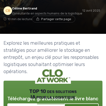
Céline Bertrand
12 avril 2025
Consultante en aspects humains de la logistique
10 min de lecture
Partager cette page
Explorez les meilleures pratiques et
stratégies pour améliorer le stockage en
entrepôt, un enjeu clé pour les responsables
logistiques souhaitant optimiser leurs
opérations.
TOP 10 des solutions
IA pour la logistique
Téléchargez gratuitement le livre blanc