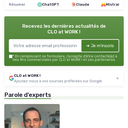
Résumer
ChatGPT
Claude
Mistral
Recevez les dernières actualités de
CLO at WORK !
➔ Je m'inscris
*
En remplissant ce formulaire, j’accepte d’être contacté(e) à
des fins commerciales par CLO at WORK ! et ses partenaires.
CLO at WORK !
Ajoutez-nous à vos sources préférées sur Google
Parole d'experts