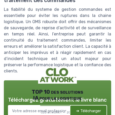
traitement des commandes
La fiabilité du systeme de gestion commandes est
essentielle pour éviter les ruptures dans la chaine
logistique. Un OMS robuste doit offrir des mécanismes
de sauvegarde, de reprise d’activité et de surveillance
en temps réel. Ainsi, l’entreprise peut garantir la
continuité du traitement commandes, limiter les
erreurs et améliorer la satisfaction client. La capacité à
anticiper les imprévus et à réagir rapidement en cas
d’incident technique est un atout majeur pour
préserver la performance logistique et la confiance des
clients.
TOP 10 des solutions
IA pour la logistique
Téléchargez gratuitement le livre blanc
➔ Télécharger
CLO at WORK ! — 2026