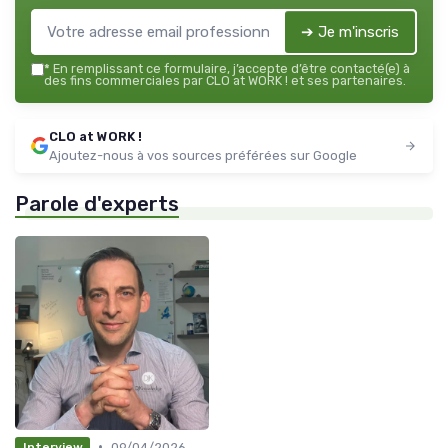
➔ Je m'inscris
*
En remplissant ce formulaire, j’accepte d’être contacté(e) à
des fins commerciales par CLO at WORK ! et ses partenaires.
CLO at WORK !
Ajoutez-nous à vos sources préférées sur Google
Parole d'experts
•
09/04/2026
Interview