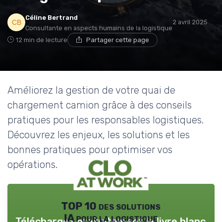
Céline Bertrand
2 avril 2025
Consultante en aspects humains de la logistique
12 min de lecture
Partager cette page
Améliorez la gestion de votre quai de
chargement camion grâce à des conseils
pratiques pour les responsables logistiques.
Découvrez les enjeux, les solutions et les
bonnes pratiques pour optimiser vos
opérations.
TOP 10 des solutions
IA pour la logistique
Téléchargez gratuitement le livre blanc