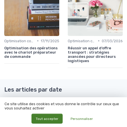
•
•
Optimisation coûts
17/11/2025
Optimisation coûts
07/03/2026
Optimisation des opérations
Réussir un appel d’offre
avec le chariot préparateur
transport : stratégies
de commande
avancées pour directeurs
logistiques
Les articles par date
Septembre 2023
Octobre 2023
Ce site utilise des cookies et vous donne le contrôle sur ceux que
Novembre 2023
Décembre 2023
vous souhaitez activer
Janvier 2024
Février 2024
Tout accepter
Personnaliser
Mars 2024
Août 2024