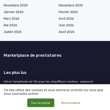
Novembre 2025
Décembre 2025
Janvier 2026
Février 2026
Mars 2026
Avril 2026
Mai 2026
Juin 2026
Juillet 2026
Août 2026
Marketplace de prestataires
Les plus lus
Gérer l’amplitude de 15h pour les chauffeurs routiers : enjeux et
solutions pour les responsables logistiques
Ce site utilise des cookies et vous donne le contrôle sur ceux que
Comprendre la tolérance au dépassement du temps de conduite de
vous souhaitez activer
4h30 en logistique
Tout accepter
Personnaliser
Gérer l’amplitude des chauffeurs routiers avec un départ avant 5h :
enjeux et solutions pour les responsables logistiques