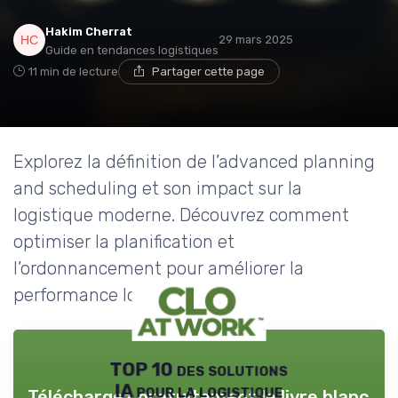
Hakim Cherrat
29 mars 2025
Guide en tendances logistiques
11 min de lecture
Partager cette page
Explorez la définition de l’advanced planning
and scheduling et son impact sur la
logistique moderne. Découvrez comment
optimiser la planification et
l’ordonnancement pour améliorer la
performance logistique.
TOP 10 des solutions
IA pour la logistique
Téléchargez gratuitement le livre blanc