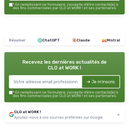
*
En remplissant ce formulaire, j’accepte d’être contacté(e) à
des fins commerciales par CLO at WORK ! et ses partenaires.
Résumer
ChatGPT
Claude
Mistral
Recevez les dernières actualités de
CLO at WORK !
➔ Je m'inscris
*
En remplissant ce formulaire, j’accepte d’être contacté(e) à
des fins commerciales par CLO at WORK ! et ses partenaires.
CLO at WORK !
Ajoutez-nous à vos sources préférées sur Google