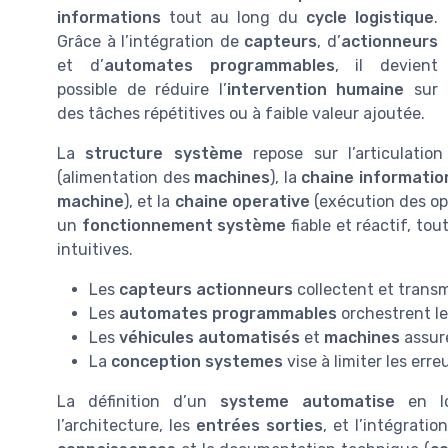
informations
tout au long du
cycle logistique
.
Grâce à l’intégration de
capteurs
, d’
actionneurs
et d’
automates programmables
, il devient
possible de réduire l’
intervention humaine
sur
des tâches répétitives ou à faible valeur ajoutée.
La
structure système
repose sur l’articulatio
(alimentation des
machines
), la
chaine informatio
machine
), et la
chaine operative
(exécution des op
un
fonctionnement système
fiable et réactif, tou
intuitives.
Les
capteurs actionneurs
collectent et trans
Les
automates programmables
orchestrent le
Les
véhicules automatisés
et
machines
assure
La
conception systemes
vise à limiter les erre
La définition d’un
systeme automatise
en lo
l’architecture, les
entrées sorties
, et l’intégrati