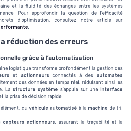
maine et la fluidité des échanges entre les systèmes
ance. Pour approfondir la question de l’efficacité
crets d’optimisation, consultez notre article sur
e performante
.
la réduction des erreurs
onnelle grâce à l’automatisation
aîne logistique transforme profondément la gestion des
eurs
et
actionneurs
connectés à des
automates
itement des données en temps réel, réduisant ainsi les
ne. La
structure système
s’appuie sur une
interface
et la prise de décision rapide.
 élément, du
véhicule automatisé
à la
machine
de tri,
es
capteurs actionneurs
, assurant la traçabilité et la