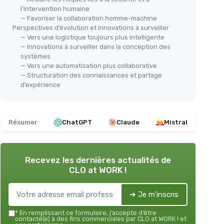
l’intervention humaine
— Favoriser la collaboration homme-machine
Perspectives d’évolution et innovations à surveiller
— Vers une logistique toujours plus intelligente
— Innovations à surveiller dans la conception des
systèmes
— Vers une automatisation plus collaborative
— Structuration des connaissances et partage
d’expérience
Résumer
ChatGPT
Claude
Mistral
Recevez les dernières actualités de
CLO at WORK !
➔ Je m'inscris
*
En remplissant ce formulaire, j’accepte d’être
contacté(e) à des fins commerciales par CLO at WORK ! et