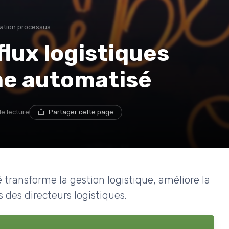
ation processus
flux logistiques
me automatisé
de lecture
Partager cette page
ransforme la gestion logistique, améliore la
 des directeurs logistiques.