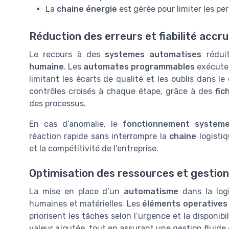
La
chaine énergie
est gérée pour limiter les per
Réduction des erreurs et fiabilité accr
Le recours à des
systemes automatises
réduit
humaine
. Les
automates programmables
exécuten
limitant les écarts de qualité et les oublis dans le
contrôles croisés à chaque étape, grâce à des
fic
des processus.
En cas d’anomalie, le
fonctionnement system
réaction rapide sans interrompre la
chaine
logistiq
et la compétitivité de l’entreprise.
Optimisation des ressources et gestion
La mise en place d’un
automatisme
dans la logi
humaines et matérielles. Les
éléments operatives
priorisent les tâches selon l’urgence et la disponibi
valeur ajoutée, tout en assurant une gestion fluide 