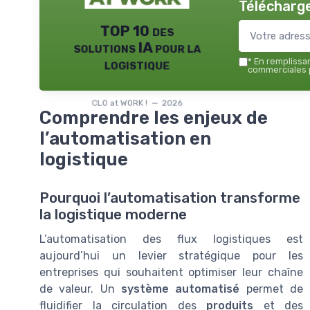
Télécharge
TOP 10 des
solutions IA pour la
logistique
*
En remplissant
commerciales p
CLO at WORK ! — 2026
Comprendre les enjeux de
l’automatisation en
logistique
Pourquoi l’automatisation transforme
la logistique moderne
L’automatisation des flux logistiques est
aujourd’hui un levier stratégique pour les
entreprises qui souhaitent optimiser leur chaîne
de valeur. Un
système automatisé
permet de
fluidifier la circulation des
produits
et des