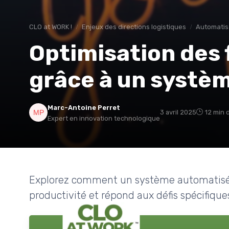
CLO at WORK !
Enjeux des directions logistiques
Automatis
Optimisation des 
grâce à un systè
Marc-Antoine Perret
3 avril 2025
12 min 
Expert en innovation technologique
Explorez comment un système automatisé t
productivité et répond aux défis spécifiques