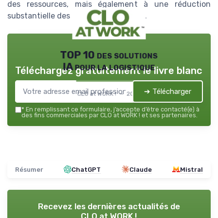
des ressources, mais également à une réduction
substantielle des coûts opérationnels.
TOP 10 des solutions
IA pour la logistique
Téléchargez gratuitement le livre blanc
➔ Télécharger
CLO at WORK ! — 2026
*
En remplissant ce formulaire, j’accepte d’être contacté(e) à
des fins commerciales par CLO at WORK ! et ses partenaires.
Résumer
ChatGPT
Claude
Mistral
Recevez les dernières actualités de
CLO at WORK !