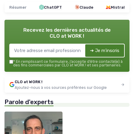
Résumer
ChatGPT
Claude
Mistral
Recevez les dernières actualités de
CLO at WORK !
➔ Je m'inscris
*
En remplissant ce formulaire, j’accepte d’être contacté(e) à
des fins commerciales par CLO at WORK ! et ses partenaires.
CLO at WORK !
Ajoutez-nous à vos sources préférées sur Google
Parole d'experts