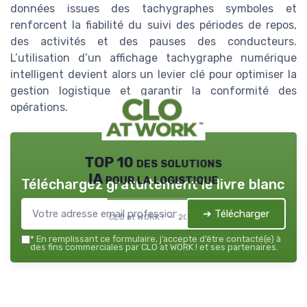
données issues des tachygraphes symboles et
renforcent la fiabilité du suivi des périodes de repos,
des activités et des pauses des conducteurs.
L’utilisation d’un affichage tachygraphe numérique
intelligent devient alors un levier clé pour optimiser la
gestion logistique et garantir la conformité des
opérations.
TOP 10 des solutions
IA pour la logistique
Téléchargez gratuitement le livre blanc
➔ Télécharger
CLO at WORK ! — 2026
*
En remplissant ce formulaire, j’accepte d’être contacté(e) à
des fins commerciales par CLO at WORK ! et ses partenaires.