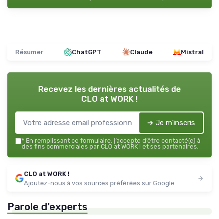
Résumer
ChatGPT
Claude
Mistral
Recevez les dernières actualités de
CLO at WORK !
➔ Je m'inscris
*
En remplissant ce formulaire, j’accepte d’être contacté(e) à
des fins commerciales par CLO at WORK ! et ses partenaires.
CLO at WORK !
Ajoutez-nous à vos sources préférées sur Google
Parole d'experts