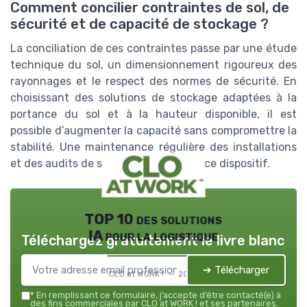
Comment concilier contraintes de sol, de
sécurité et de capacité de stockage ?
La conciliation de ces contraintes passe par une étude
technique du sol, un dimensionnement rigoureux des
rayonnages et le respect des normes de sécurité. En
choisissant des solutions de stockage adaptées à la
portance du sol et à la hauteur disponible, il est
possible d’augmenter la capacité sans compromettre la
stabilité. Une maintenance régulière des installations
et des audits de sécurité complètent ce dispositif.
TOP 10 des solutions
IA pour la logistique
Téléchargez gratuitement le livre blanc
➔ Télécharger
CLO at WORK ! — 2026
*
En remplissant ce formulaire, j’accepte d’être contacté(e) à
des fins commerciales par CLO at WORK ! et ses partenaires.