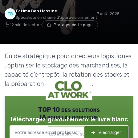
Fatima Ben Hassine
7 août 2025
Spécialiste en chaîne d'approvisionnement
12 min de lecture
Partager cette page
Guide stratégique pour directeurs logistiques
: optimiser le stockage des marchandises, la
capacité d’entrepôt, la rotation des stocks et
la préparation des commandes.
TOP 10 des solutions
IA pour la logistique
Téléchargez gratuitement le livre blanc
➔ Télécharger
CLO at WORK ! — 2026