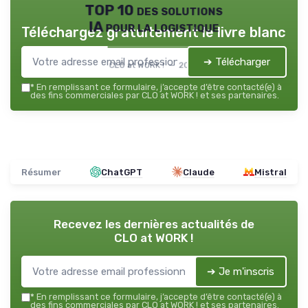
TOP 10 des solutions
IA pour la logistique
Téléchargez gratuitement le livre blanc
➔ Télécharger
CLO at WORK ! — 2026
*
En remplissant ce formulaire, j’accepte d’être contacté(e) à
des fins commerciales par CLO at WORK ! et ses partenaires.
Résumer
ChatGPT
Claude
Mistral
Recevez les dernières actualités de
CLO at WORK !
➔ Je m'inscris
*
En remplissant ce formulaire, j’accepte d’être contacté(e) à
des fins commerciales par CLO at WORK ! et ses partenaires.