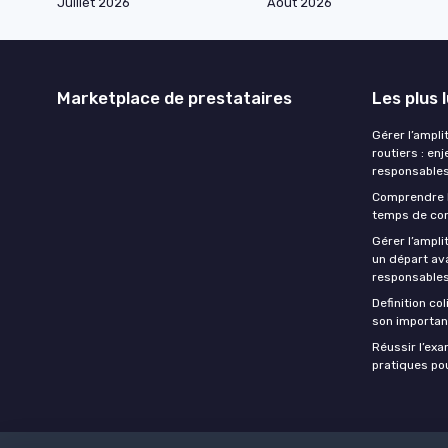
Juillet 2026
Août 2026
Marketplace de prestataires
Les plus 
Gérer l’ampli
routiers : en
responsables
Comprendre 
temps de con
Gérer l’ampl
un départ ava
responsables
Definition co
son importan
Réussir l’ex
pratiques po