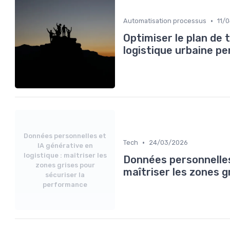
•
Automatisation processus
11/
Optimiser le plan de
logistique urbaine p
Données personnelles et
•
Tech
24/03/2026
IA générative en
logistique : maîtriser les
Données personnelles 
zones grises pour
maîtriser les zones 
sécuriser la
performance