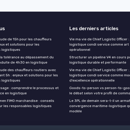
lus
Les derniers articles
tude de 15h pour les chauffeurs
Vie ma vie de Chief Logistic Officer :
jeux et solutions pour les
logistique condi service comme art 
 logistiques
opérationnel
la tolérance au dépassement du
Structurer un pipeline V4 en cours p
duite de 4h30 en logistique
logistique durable et performante
itude des chauffeurs routiers avec
Vie ma vie de Chief Logistic Officer :
nt 5h : enjeux et solutions pour les
logistique condi service comme mo
 logistiques
d’excellence opérationnelle
lisage : comprendre le processus et
Goods-to-person vs person-to-good
ce en logistique
le débat selon votre profil de com
amen FIMO marchandise : conseils
Le 3PL de demain sera-t-il un armat
ur les responsables logistiques
convergence maritime-logistique qu
modèle