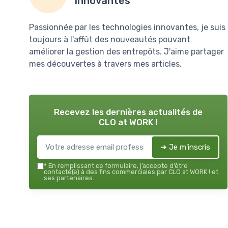
innovantes
Passionnée par les technologies innovantes, je suis
toujours à l'affût des nouveautés pouvant
améliorer la gestion des entrepôts. J'aime partager
mes découvertes à travers mes articles.
Recevez les dernières actualités de
CLO at WORK !
➔ Je m'inscris
*
En remplissant ce formulaire, j’accepte d’être
contacté(e) à des fins commerciales par CLO at WORK ! et
ses partenaires.