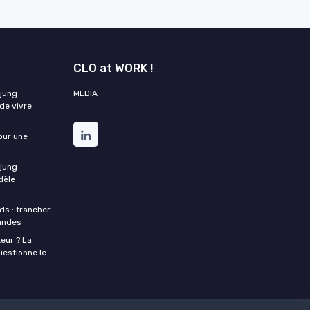
CLO at WORK !
 jung
MEDIA
de vivre
our une
 jung
dèle
s : trancher
mandes
eur ? La
estionne le