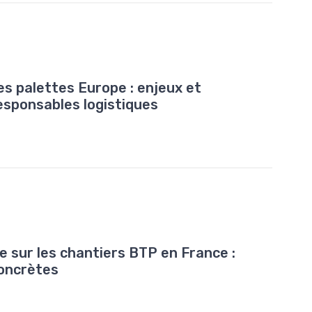
5
es palettes Europe : enjeux et
esponsables logistiques
5
ue sur les chantiers BTP en France :
concrètes