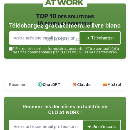
TOP 10 des solutions
IA pour la logistique
Téléchargez gratuitement le livre blanc
➔ Télécharger
CLO at WORK ! — 2026
*
En remplissant ce formulaire, j’accepte d’être contacté(e) à
des fins commerciales par CLO at WORK ! et ses partenaires.
Résumer
ChatGPT
Claude
Mistral
Recevez les dernières actualités de
CLO at WORK !
➔ Je m'inscris