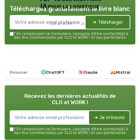
IA pour la logistique
Téléchargez gratuitement le livre blanc
➔ Télécharger
CLO at WORK ! — 2026
*
En remplissant ce formulaire, j’accepte d’être contacté(e) à
des fins commerciales par CLO at WORK ! et ses partenaires.
Résumer
ChatGPT
Claude
Mistral
Recevez les dernières actualités de
CLO at WORK !
➔ Je m'inscris
*
En remplissant ce formulaire, j’accepte d’être contacté(e) à
des fins commerciales par CLO at WORK ! et ses partenaires.