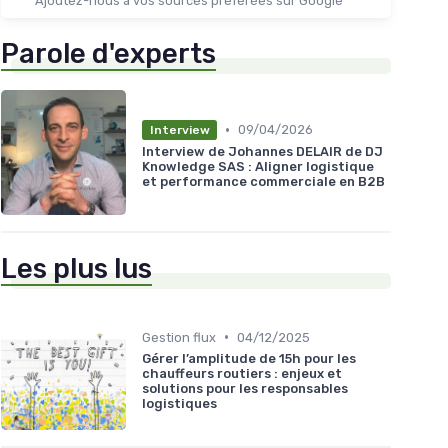
Ajoutez-nous à vos sources préférées sur Google
Parole d'experts
•
09/04/2026
Interview
Interview de Johannes DELAIR de DJ
Knowledge SAS : Aligner logistique
et performance commerciale en B2B
Les plus lus
•
Gestion flux
04/12/2025
Gérer l’amplitude de 15h pour les
chauffeurs routiers : enjeux et
solutions pour les responsables
logistiques