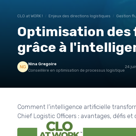
CLO at WORK !
Enjeux des directions logistiques
Gestion fl
Optimisation des 
grâce à l'intellige
Nina Gregoire
24 ju
Conseillère en optimisation de processus logistique
Comment l’intelligence artificielle transfor
Chief Logistic Officers : avantages, défis et