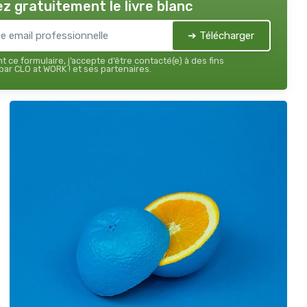
z gratuitement le livre blanc
➔ Télécharger
 ce formulaire, j’accepte d’être contacté(e) à des fins
ar CLO at WORK ! et ses partenaires.