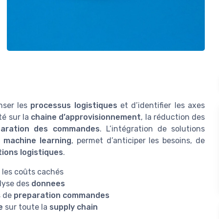
enser les
processus logistiques
et d’identifier les axes
té sur la
chaine d’approvisionnement
, la réduction des
paration des commandes
. L’intégration de solutions
e
machine learning
, permet d’anticiper les besoins, de
ions logistiques
.
r les coûts cachés
alyse des
donnees
s de
preparation commandes
e
sur toute la
supply chain