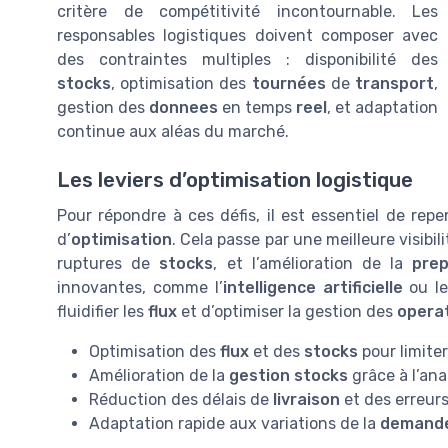
critère de compétitivité incontournable. Les
responsables logistiques doivent composer avec
des contraintes multiples : disponibilité des
stocks
, optimisation des
tournées
de
transport
,
gestion des
donnees
en temps
reel
, et adaptation
continue aux aléas du marché.
Les leviers d’optimisation logistique
Pour répondre à ces défis, il est essentiel de rep
d’
optimisation
. Cela passe par une meilleure visibili
ruptures de
stocks
, et l’amélioration de la
pre
innovantes, comme l’
intelligence artificielle
ou l
fluidifier les
flux
et d’optimiser la gestion des
operat
Optimisation des
flux
et des
stocks
pour limite
Amélioration de la
gestion stocks
grâce à l’an
Réduction des délais de
livraison
et des erreur
Adaptation rapide aux variations de la
demand