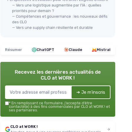
— Vers une logistique augmentée par l’IA : quelles
priorités pour demain ?
— Compétences et gouvernance : les nouveaux défis
des CLO
— Vers une supply chain résiliente et durable
Résumer
ChatGPT
Claude
Mistral
Recevez les dernières actualités de
CLO at WORK !
➔ Je m'inscris
*
En remplissant ce formulaire, j’accepte d’être
contacté(e) à des fins commerciales par CLO at WORK ! et
ses partenaires.
CLO at WORK !