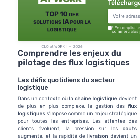
Télécharge
TOP 10 des
solutions IA pour la
logistique
*
En remplissant
commerciales p
CLO at WORK ! — 2026
Comprendre les enjeux du
pilotage des flux logistiques
Les défis quotidiens du secteur
logistique
Dans un contexte où la
chaine logistique
devient
de plus en plus complexe, la gestion des
flux
logistiques
s’impose comme un enjeu stratégique
pour toutes les entreprises. Les attentes des
clients évoluent, la pression sur les
couts
augmente, et la rapidité de
livraison
devient un