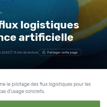
ux
flux logistiques
nce artificielle
in 2025
13 min de lecture
Partager cette page
me le pilotage des flux logistiques pour les
 cas d’usage concrets.