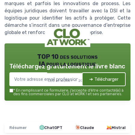
marques et parfois les innovations de process. Les
équipes juridiques doivent travailler avec la DSI et la
logistique pour identifier les actifs à protéger. Cette
démarche s’inscrit dans une gouvernance d’entreprise
globale et renforce la valeur de l’entreprise.
TOP 10 des solutions
IA pour la logistique
Téléchargez gratuitement le livre blanc
➔ Télécharger
CLO at WORK ! — 2026
*
En remplissant ce formulaire, j’accepte d’être contacté(e) à
des fins commerciales par CLO at WORK ! et ses partenaires.
Résumer
ChatGPT
Claude
Mistral